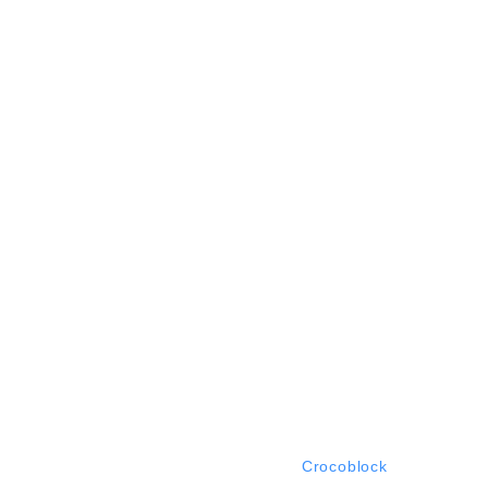
Business
Logo
Video
Gallery
Instagram
Text
Website
Consult
©
2019
Up Mine. Made by
Crocoblock
.