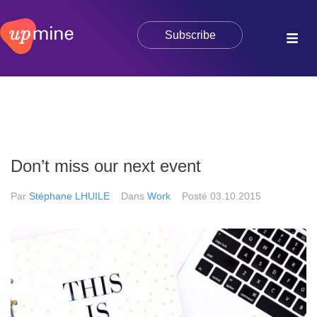
Subscribe
Don’t miss our next event
Par
Stéphane LHUILE
Dans
Work
Posté
03.10.2015