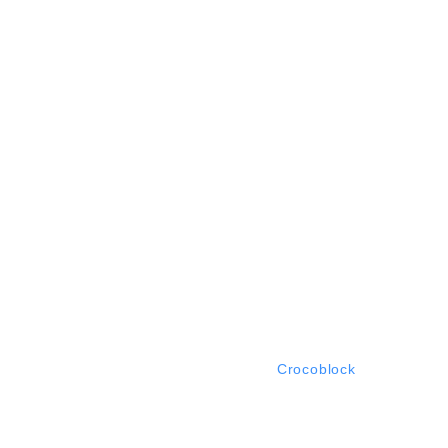
Video
Gallery
Instagram
Text
Website
Consult
©
2019
Up Mine. Made by
Crocoblock
.