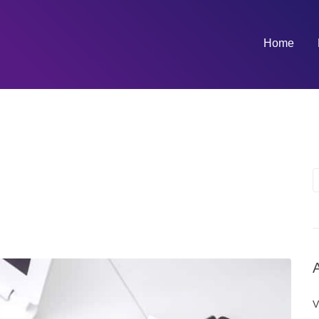
Home
V