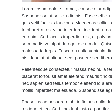
Lorem ipsum dolor sit amet, consectetur adipis
Suspendisse ut sollicitudin nisi. Fusce effici
quis velit facilisis faucibus. Maecenas sollic
In pharetra, est vitae interdum tincidunt, urn
eu enim. Sed iaculis imperdiet nisi, et pulvi
sem mattis volutpat. In eget dictum dui. Qui
malesuada turpis. Fusce eu nulla vehicula, tin
nisi, feugiat ut aliquet sed, posuere sed libero
Pellentesque consectetur massa nec nulla ferm
placerat tortor, sit amet eleifend mauris tinc
nec sapien sed tellus tempor eleifend id a e
mollis imperdiet malesuada. Suspendisse eg
Phasellus ac posuere nibh, in finibus nulla. 
tristique et leo. Sed tincidunt justo a porttito