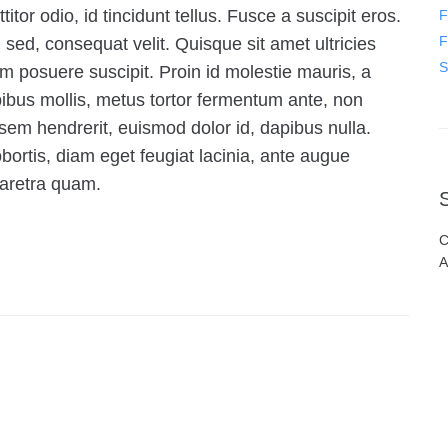
tor odio, id tincidunt tellus. Fusce a suscipit eros.
F
F
sed, consequat velit. Quisque sit amet ultricies
S
m posuere suscipit. Proin id molestie mauris, a
pibus mollis, metus tortor fermentum ante, non
sem hendrerit, euismod dolor id, dapibus nulla.
ortis, diam eget feugiat lacinia, ante augue
haretra quam.
C
A