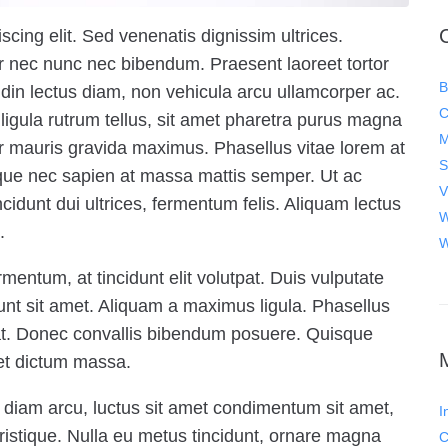
cing elit. Sed venenatis dignissim ultrices.
tur nec nunc nec bibendum. Praesent laoreet tortor
B
itudin lectus diam, non vehicula arcu ullamcorper ac.
C
a ligula rutrum tellus, sit amet pharetra purus magna
M
nar mauris gravida maximus. Phasellus vitae lorem at
sque nec sapien at massa mattis semper. Ut ac
V
cidunt dui ultrices, fermentum felis. Aliquam lectus
W
.
W
entum, at tincidunt elit volutpat. Duis vulputate
idunt sit amet. Aliquam a maximus ligula. Phasellus
rat. Donec convallis bibendum posuere. Quisque
et dictum massa.
In diam arcu, luctus sit amet condimentum sit amet,
I
r tristique. Nulla eu metus tincidunt, ornare magna
C