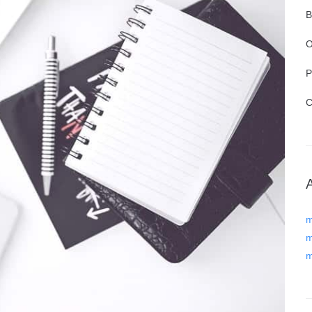
B
O
P
C
m
m
m