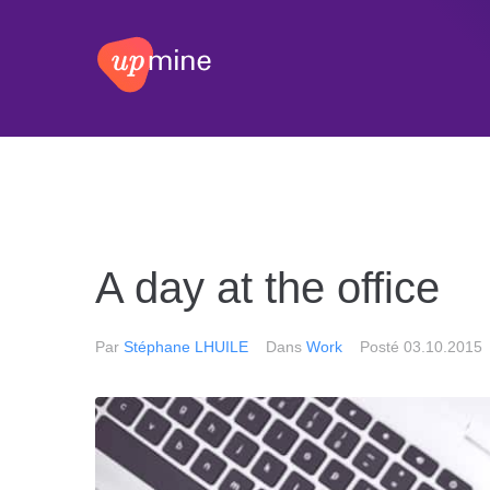
A day at the office
Par
Stéphane LHUILE
Dans
Work
Posté
03.10.2015