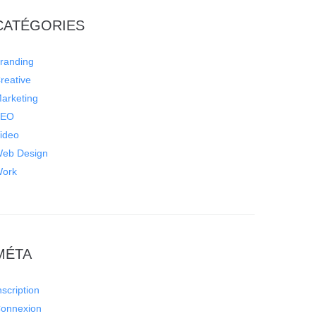
CATÉGORIES
randing
reative
arketing
SEO
ideo
eb Design
ork
MÉTA
nscription
onnexion